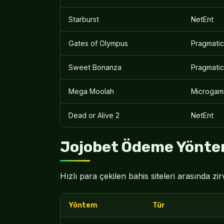
Starburst
NetEnt
Gates of Olympus
Pragmatic
Sweet Bonanza
Pragmatic
Mega Moolah
Microgam
Dead or Alive 2
NetEnt
Jojobet Ödeme Yönte
Hızlı para çekilen bahis siteleri arasında z
Yöntem
Tür