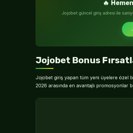
🔥 Hemen 
Jojobet güncel giriş adresi ile sani
→
Jojobet Bonus Fırsatl
Jojobet giriş yapan tüm yeni üyelere özel bü
2026 arasında en avantajlı promosyonlar b