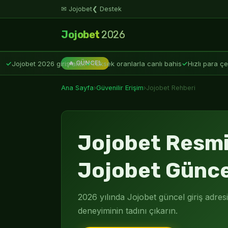
✉ Jojobet
❮ Destek
Jojobet
2026
jobet 2026 giriş aktif
Yüksek oranlarla canlı bahis
Hızlı para çekme g
🔥 GÜNCEL
Ana Sayfa
›
Güvenilir Erişim
›
Jojobet Rehberi
Jojobet Resmi 
Jojobet Güncel
2026 yılında Jojobet güncel giriş adres
deneyiminin tadını çıkarın.