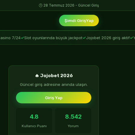
🕒 28 Temmuz 2026 - Güncel Giriş
Şimdi Giriş
Yap
 7/24
Slot oyunlarında büyük jackpot
Jojobet 2026 giriş aktif
Yüksek 
🔥 Jojobet 2026
Güncel giriş adresine anında ulaşın.
Giriş Yap
4.8
8.542
Kullanıcı Puanı
Yorum