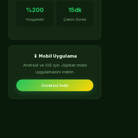
%200
15dk
Hoşgeldin
Çekim Süresi
📱 Mobil Uygulama
Android ve iOS için Jojobet mobil
uygulamasını indirin.
Ücretsiz İndir