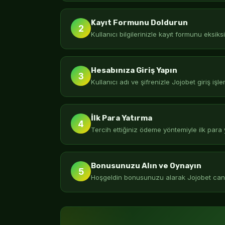
Kayıt Formunu Doldurun
2
Kullanıcı bilgilerinizle kayıt formunu eksiks
Hesabınıza Giriş Yapın
3
Kullanıcı adı ve şifrenizle Jojobet giriş işl
İlk Para Yatırma
4
Tercih ettiğiniz ödeme yöntemiyle ilk para y
Bonusunuzu Alın ve Oynayın
5
Hoşgeldin bonusunuzu alarak Jojobet canlı 