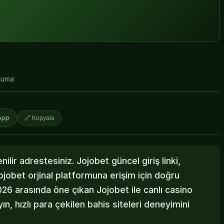
kuma
App
🔗 Kopyala
nilir adrestesiniz. Jojobet güncel giriş linki,
ojobet orjinal platformuna erişim için doğru
2026 arasında öne çıkan Jojobet ile canlı casino
ın, hızlı para çekilen bahis siteleri deneyimini