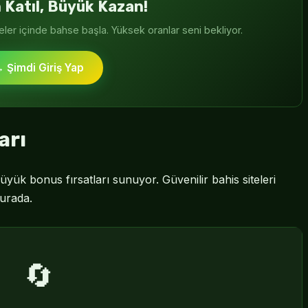
Katıl, Büyük Kazan!
yeler içinde bahse başla. Yüksek oranlar seni bekliyor.
 Şimdi Giriş Yap
arı
yük bonus fırsatları sunuyor. Güvenilir bahis siteleri
urada.
🔄