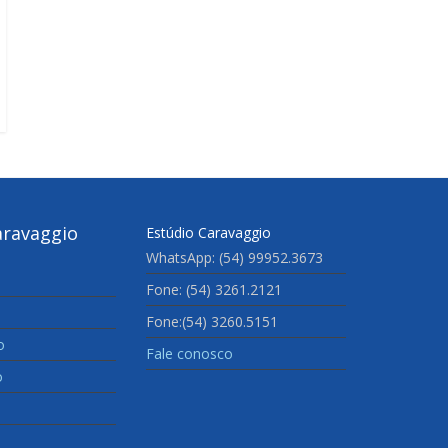
aravaggio
Estúdio Caravaggio
WhatsApp: (54) 99952.3673
Fone: (54) 3261.2121
Fone:(54) 3260.5151
o
Fale conosco
o