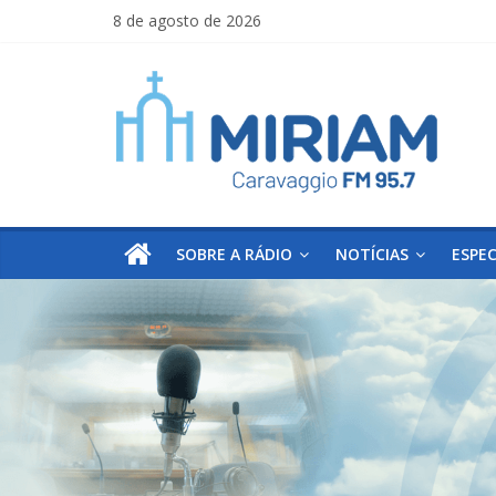
Skip
8 de agosto de 2026
to
Miriam
content
Caravaggio
Farroupilha
–
RS
SOBRE A RÁDIO
NOTÍCIAS
ESPEC