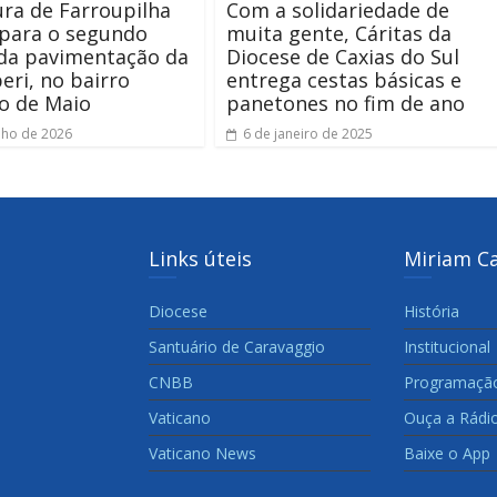
ura de Farroupilha
Com a solidariedade de
 para o segundo
muita gente, Cáritas da
 da pavimentação da
Diocese de Caxias do Sul
eri, no bairro
entrega cestas básicas e
o de Maio
panetones no fim de ano
nho de 2026
6 de janeiro de 2025
Links úteis
Miriam C
Diocese
História
Santuário de Caravaggio
Institucional
CNBB
Programaçã
Vaticano
Ouça a Rádi
Vaticano News
Baixe o App