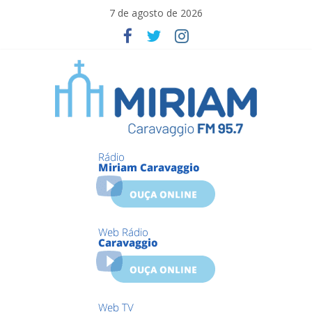
Skip
7 de agosto de 2026
to
content
Miriam
Caravaggio
Farroupilha
–
RS