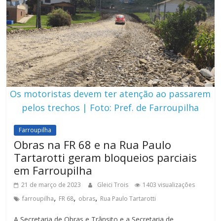
Os motoristas devem ter atenção ao passarem
pelos trechos | Foto: Pref. de Farroupilha
Farroupilha
Obras na FR 68 e na Rua Paulo
Tartarotti geram bloqueios parciais
em Farroupilha
21 de março de 2023
Gleici Trois
1403 visualizações
,
,
,
farroupilha
FR 68
obras
Rua Paulo Tartarotti
A Secretaria de Obras e Trânsito e a Secretaria de