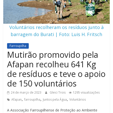
Voluntários recolheram os resíduos junto à
barragem do Burati | Foto: Luis H. Fritsch
Farroupilha
Mutirão promovido pela
Afapan recolheu 641 Kg
de resíduos e teve o apoio
de 150 voluntários
24 de março de 2023
Gleici Trois
1295 visualizações
,
,
,
Afapan
farroupilha
Juntos pela Água
Voluntários
A Associação Farroupilhense de Proteção ao Ambiente