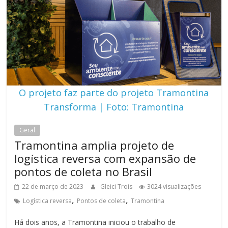
O projeto faz parte do projeto Tramontina
Transforma | Foto: Tramontina
Geral
Tramontina amplia projeto de
logística reversa com expansão de
pontos de coleta no Brasil
22 de março de 2023
Gleici Trois
3024 visualizações
,
,
Logística reversa
Pontos de coleta
Tramontina
Há dois anos, a Tramontina iniciou o trabalho de