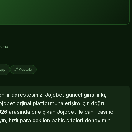
kuma
App
🔗 Kopyala
nilir adrestesiniz. Jojobet güncel giriş linki,
ojobet orjinal platformuna erişim için doğru
2026 arasında öne çıkan Jojobet ile canlı casino
ın, hızlı para çekilen bahis siteleri deneyimini