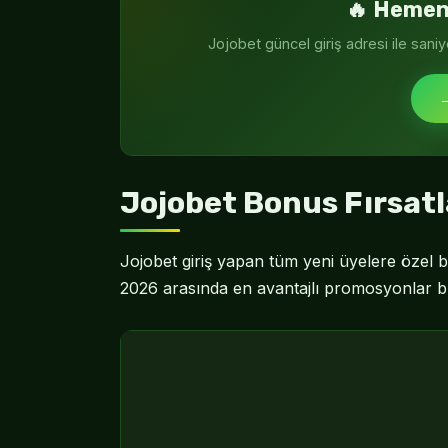
🔥 Hemen 
Jojobet güncel giriş adresi ile sani
→
Jojobet Bonus Fırsatl
Jojobet giriş yapan tüm yeni üyelere özel bü
2026 arasında en avantajlı promosyonlar b