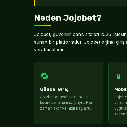
Neden Jojobet?
Jojobet, güvenilir bahis siteleri 2026 listesi
sunan bir platformdur. Jojobet orjinal giriş 
yaratmaktadır.
🔁
📱
Güncel Giriş
Mobi
Jojobet güncel giriş linki ile
Jojobet
kesintisiz erişim sağlayın. Her
yerden
zaman aktif ve hızlı bağlantı.
uygula
seçenek