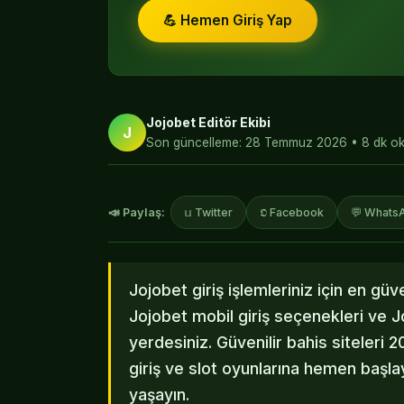
💪 Hemen Giriş Yap
Jojobet Editör Ekibi
J
Son güncelleme: 28 Temmuz 2026 • 8 dk o
📣 Paylaş:
𝕦 Twitter
𝕺 Facebook
💬 Whats
Jojobet giriş işlemleriniz için en güve
Jojobet mobil giriş seçenekleri ve J
yerdesiniz. Güvenilir bahis siteleri 
giriş ve slot oyunlarına hemen başlay
yaşayın.