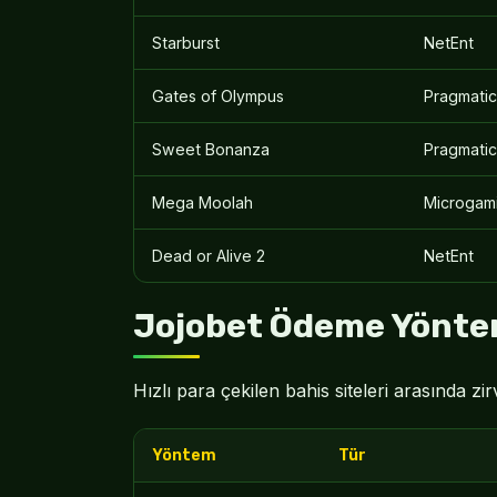
Starburst
NetEnt
Gates of Olympus
Pragmatic
Sweet Bonanza
Pragmatic
Mega Moolah
Microgam
Dead or Alive 2
NetEnt
Jojobet Ödeme Yönte
Hızlı para çekilen bahis siteleri arasında z
Yöntem
Tür