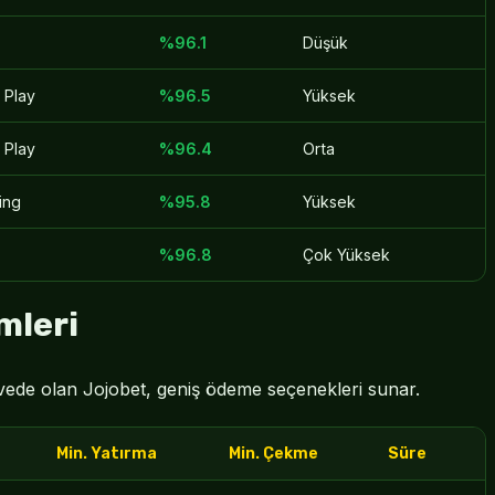
%96.1
Düşük
 Play
%96.5
Yüksek
 Play
%96.4
Orta
ing
%95.8
Yüksek
%96.8
Çok Yüksek
mleri
irvede olan Jojobet, geniş ödeme seçenekleri sunar.
Min. Yatırma
Min. Çekme
Süre