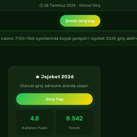
🕒 28 Temmuz 2026 - Güncel Giriş
Şimdi Giriş
Yap
o 7/24
Slot oyunlarında büyük jackpot
Jojobet 2026 giriş aktif
Yükse
🔥 Jojobet 2026
Güncel giriş adresine anında ulaşın.
Giriş Yap
4.8
8.542
Kullanıcı Puanı
Yorum