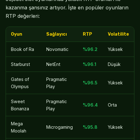
kazanma şansınız artıyor. İşte en popüler oyunların
RTP değerleri:
Oyun
Sağlayıcı
RTP
Volatilite
Book of Ra
Novomatic
%96.2
Yüksek
Starburst
NetEnt
%96.1
Düşük
Gates of
Pragmatic
%96.5
Yüksek
Olympus
Play
Sweet
Pragmatic
%96.4
Orta
Bonanza
Play
Mega
Microgaming
%95.8
Yüksek
Moolah