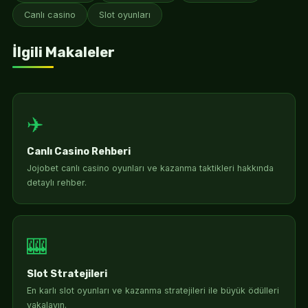
Canlı casino
Slot oyunları
İlgili Makaleler
✈️
Canlı Casino Rehberi
Jojobet canlı casino oyunları ve kazanma taktikleri hakkında
detaylı rehber.
🎰
Slot Stratejileri
En karlı slot oyunları ve kazanma stratejileri ile büyük ödülleri
yakalayın.