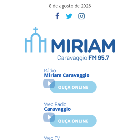
Skip
8 de agosto de 2026
to
content
Miriam
Caravaggio
Farroupilha
–
RS