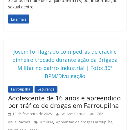
32 anos na noite desta quinta-feira (13) por importunação
sexual dentro
Leia mais
Jovem foi flagrado com pedras de crack e
dinheiro trocado durante ação da Brigada
Militar no bairro Industrial | Foto: 36º
BPM/Divulgação
Farroupilha
Segurança
Adolescente de 16 anos é apreendido
por tráfico de drogas em Farroupilha
13 de fevereiro de 2025
William Bertuol
1762
,
,
visualizações
36° BPM
Apreensão de drogas Farroupilha