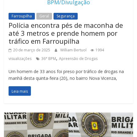
BPM/Divulgação
Farroupilha
Geral
Segurança
Polícia encontra pés de maconha de
até 3 metros e prende homem por
tráfico em Farroupilha
20 de março de 2025
William Bertuol
1994
,
visualizações
36° BPM
Apreensão de Drogas
Um homem de 33 anos foi preso por tráfico de drogas na
manhã desta quinta-feira (20), no bairro Nova Vicenza,
Leia mais