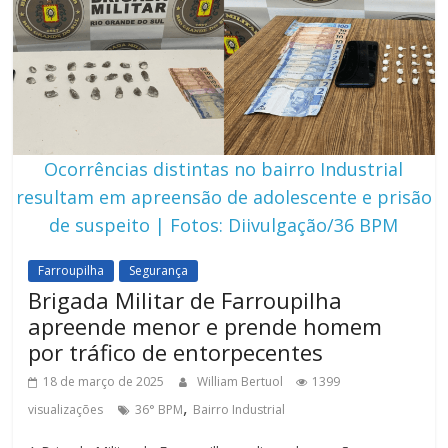
Ocorrências distintas no bairro Industrial
resultam em apreensão de adolescente e prisão
de suspeito | Fotos: Diivulgação/36 BPM
Farroupilha
Segurança
Brigada Militar de Farroupilha
apreende menor e prende homem
por tráfico de entorpecentes
18 de março de 2025
William Bertuol
1399
,
visualizações
36° BPM
Bairro Industrial