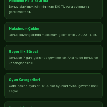
Minimum Para Yatırma
Bonus alabilmek için minimum 100 TL para yatırmanız
gerekmektedir.
Maksimum Çekim
Bonus kazançlarında maksimum çekim limiti 20.000 TL'dir.
Geçerlilik Süresi
Bonuslar 7 gün içerisinde çevrilmelidir. Aksi halde bonus ve
kazançlar silinir.
Oyun Kategorileri
Canlı casino oyunları %10, slot oyunları %100 çevrime katkı
sağlar.