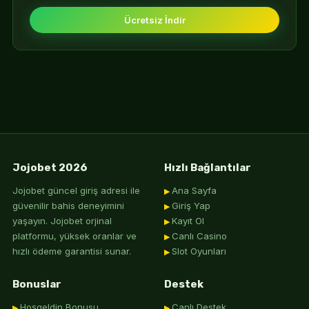
Ücretsiz İndir
Jojobet 2026
Hızlı Bağlantılar
Jojobet güncel giriş adresi ile
Ana Sayfa
güvenilir bahis deneyimini
Giriş Yap
yaşayın. Jojobet orjinal
Kayıt Ol
platformu, yüksek oranlar ve
Canlı Casino
hızlı ödeme garantisi sunar.
Slot Oyunları
Bonuslar
Destek
Hoşgeldin Bonusu
Canlı Destek