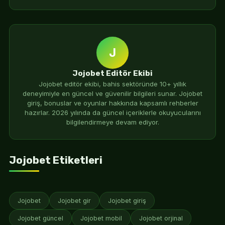
J
Jojobet Editör Ekibi
Jojobet editör ekibi, bahis sektöründe 10+ yıllık
deneyimiyle en güncel ve güvenilir bilgileri sunar. Jojobet
giriş, bonuslar ve oyunlar hakkında kapsamlı rehberler
hazırlar. 2026 yılında da güncel içeriklerle okuyucularını
bilgilendirmeye devam ediyor.
Jojobet Etiketleri
Jojobet
Jojobet gir
Jojobet giriş
Jojobet güncel
Jojobet mobil
Jojobet orjinal