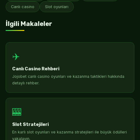
Canlı casino
Slot oyunları
İlgili Makaleler
✈️
Canlı Casino Rehberi
Jojobet canlı casino oyunları ve kazanma taktikleri hakkında
detaylı rehber.
🎰
Slot Stratejileri
En karlı slot oyunları ve kazanma stratejileri ile büyük ödülleri
yakalayın.