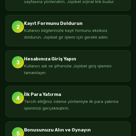
sayfasına yönlendirin. Jojobet orjinal link budur.
Kayıt Formunu Doldurun
2
Kullanıcı bilgilerinizle kayıt formunu eksiksiz
doldurun. Jojobet gir işlemi için gerekli adım.
Hesabınıza Giriş Yapın
3
Kullanıcı adı ve şifrenizle Jojobet giriş işlemini
tamamlayın.
İlk Para Yatırma
4
Tercih ettiğiniz ödeme yöntemiyle ilk para yatırma
işleminizi gerçekleştirin.
Bonusunuzu Alın ve Oynayın
5