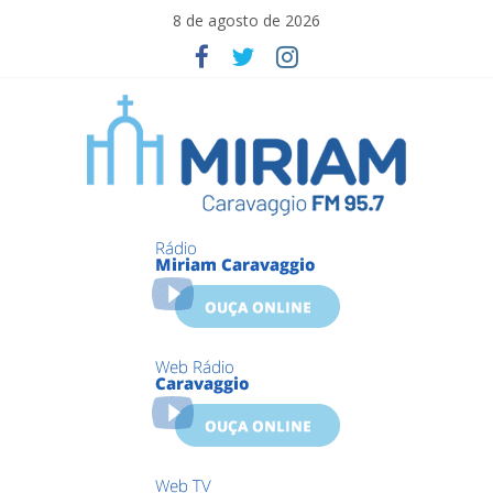
Skip
8 de agosto de 2026
to
content
Miriam
Caravaggio
Farroupilha
–
RS