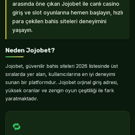
arasında öne çıkan Jojobet ile canlı casino
giriş ve slot oyunlarına hemen başlayın, hızlı
para çekilen bahis siteleri deneyimini
yaşayın.
Neden Jojobet?
Jojobet, güvenilir bahis siteleri 2026 listesinde üst
sıralarda yer alan, kullanıcılarına en iyi deneyimi
sunan bir platformdur. Jojobet orjinal giriş adresi,
yüksek oranlar ve zengin oyun çeşitliliği ile fark
yaratmaktadır.
🔁