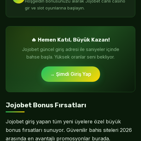
Hoşgeldin bonusunuzu alarak Jojobet canlı casino
gir ve slot oyunlarına başlayın.
🔥 Hemen Katıl, Büyük Kazan!
Jojobet güncel giriş adresi ile saniyeler içinde
bahse başla. Yüksek oranlar seni bekliyor.
→ Şimdi Giriş Yap
Jojobet Bonus Fırsatları
Jojobet giriş yapan tüm yeni üyelere özel büyük
bonus fırsatları sunuyor. Güvenilir bahis siteleri 2026
arasında en avantajlı promosyonlar burada.