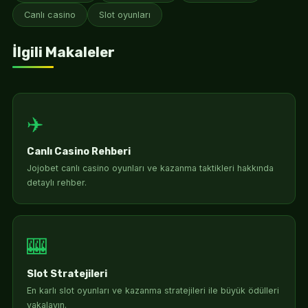
Canlı casino
Slot oyunları
İlgili Makaleler
✈️
Canlı Casino Rehberi
Jojobet canlı casino oyunları ve kazanma taktikleri hakkında
detaylı rehber.
🎰
Slot Stratejileri
En karlı slot oyunları ve kazanma stratejileri ile büyük ödülleri
yakalayın.