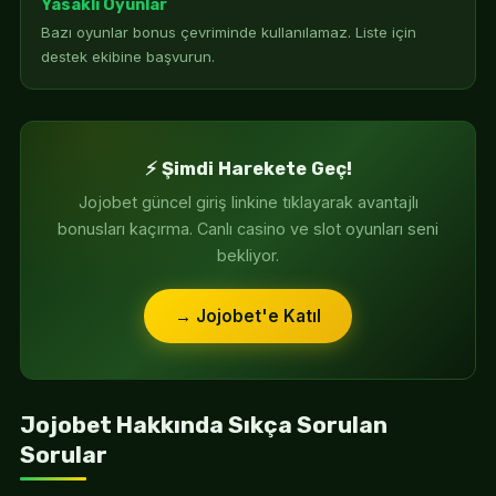
Yasaklı Oyunlar
Bazı oyunlar bonus çevriminde kullanılamaz. Liste için
destek ekibine başvurun.
⚡ Şimdi Harekete Geç!
Jojobet güncel giriş linkine tıklayarak avantajlı
bonusları kaçırma. Canlı casino ve slot oyunları seni
bekliyor.
→ Jojobet'e Katıl
Jojobet Hakkında Sıkça Sorulan
Sorular