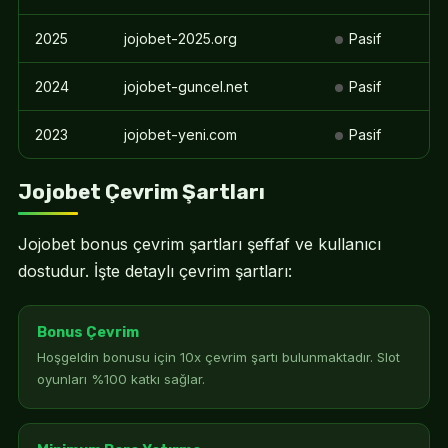
2025
jojobet-2025.org
Pasif
2024
jojobet-guncel.net
Pasif
2023
jojobet-yeni.com
Pasif
Jojobet Çevrim Şartları
Jojobet bonus çevrim şartları şeffaf ve kullanıcı
dostudur. İşte detaylı çevrim şartları:
Bonus Çevrim
Hoşgeldin bonusu için 10x çevrim şartı bulunmaktadır. Slot
oyunları %100 katkı sağlar.