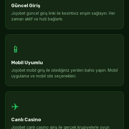
Güncel Giriş
Jojobet güncel giriş linki ile kesintisiz erişim sağlayın. Her
zaman aktif ve hızlı bağlantı.
📱
Mobil Uyumlu
Jojobet mobil giriş ile istediğiniz yerden bahis yapın. Mobil
uygulama ve mobil site seçenekleri.
✈️
Canlı Casino
Jojobet canlı casino giriş ile gerçek krupiyelerle oyun