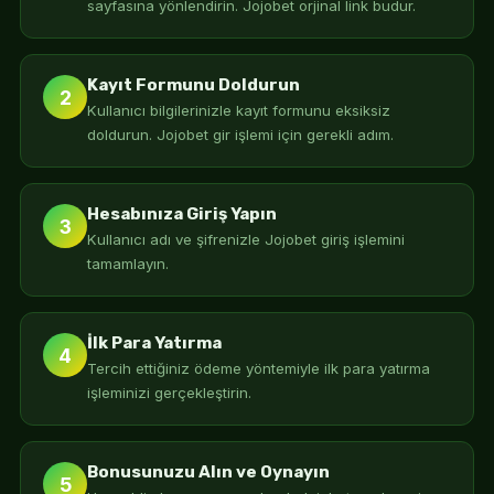
sayfasına yönlendirin. Jojobet orjinal link budur.
Kayıt Formunu Doldurun
2
Kullanıcı bilgilerinizle kayıt formunu eksiksiz
doldurun. Jojobet gir işlemi için gerekli adım.
Hesabınıza Giriş Yapın
3
Kullanıcı adı ve şifrenizle Jojobet giriş işlemini
tamamlayın.
İlk Para Yatırma
4
Tercih ettiğiniz ödeme yöntemiyle ilk para yatırma
işleminizi gerçekleştirin.
Bonusunuzu Alın ve Oynayın
5