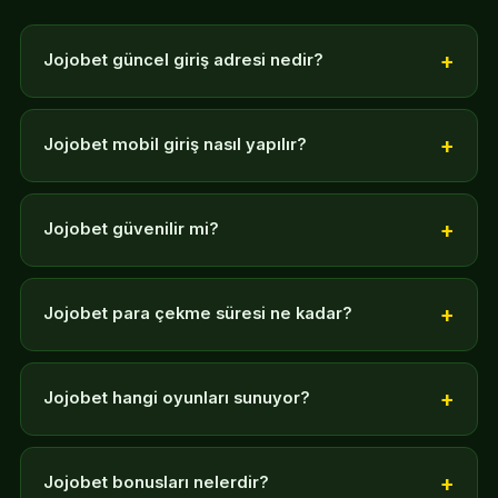
Jojobet güncel giriş adresi nedir?
Jojobet mobil giriş nasıl yapılır?
Jojobet güvenilir mi?
Jojobet para çekme süresi ne kadar?
Jojobet hangi oyunları sunuyor?
Jojobet bonusları nelerdir?