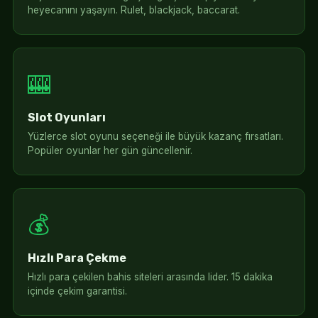
heyecanını yaşayın. Rulet, blackjack, baccarat.
🎰
Slot Oyunları
Yüzlerce slot oyunu seçeneği ile büyük kazanç fırsatları.
Popüler oyunlar her gün güncellenir.
💰
Hızlı Para Çekme
Hızlı para çekilen bahis siteleri arasında lider. 15 dakika
içinde çekim garantisi.