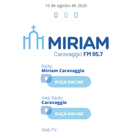
Skip
10 de agosto de 2026
to
content
Miriam
Caravaggio
Farroupilha
–
RS