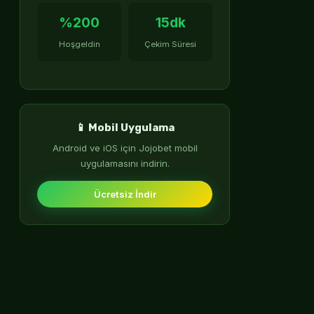
%200
15dk
Hoşgeldin
Çekim Süresi
📱 Mobil Uygulama
Android ve iOS için Jojobet mobil
uygulamasını indirin.
Ücretsiz İndir