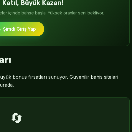
Katıl, Büyük Kazan!
yeler içinde bahse başla. Yüksek oranlar seni bekliyor.
 Şimdi Giriş Yap
arı
yük bonus fırsatları sunuyor. Güvenilir bahis siteleri
urada.
🔄