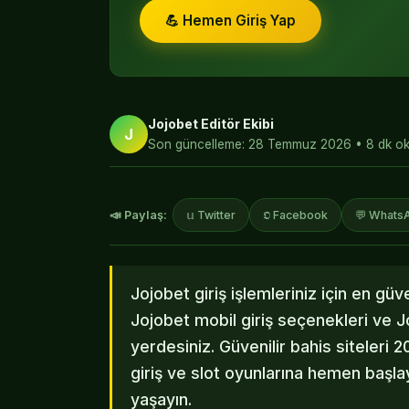
💪 Hemen Giriş Yap
Jojobet Editör Ekibi
J
Son güncelleme: 28 Temmuz 2026 • 8 dk o
📣 Paylaş:
𝕦 Twitter
𝕺 Facebook
💬 Whats
Jojobet giriş işlemleriniz için en güve
Jojobet mobil giriş seçenekleri ve J
yerdesiniz. Güvenilir bahis siteleri 
giriş ve slot oyunlarına hemen başlay
yaşayın.