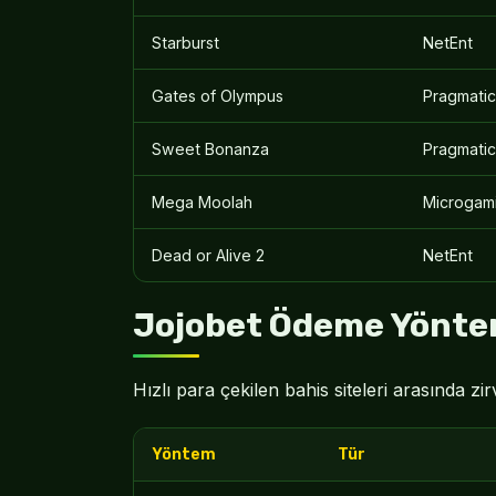
Starburst
NetEnt
Gates of Olympus
Pragmatic
Sweet Bonanza
Pragmatic
Mega Moolah
Microgam
Dead or Alive 2
NetEnt
Jojobet Ödeme Yönte
Hızlı para çekilen bahis siteleri arasında z
Yöntem
Tür