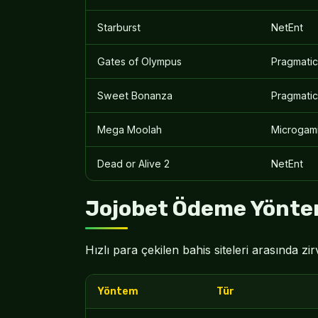
Starburst
NetEnt
Gates of Olympus
Pragmatic
Sweet Bonanza
Pragmatic
Mega Moolah
Microgam
Dead or Alive 2
NetEnt
Jojobet Ödeme Yönte
Hızlı para çekilen bahis siteleri arasında z
Yöntem
Tür