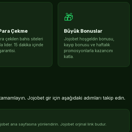
🎁
 Para Çekme
Büyük Bonuslar
ara çekilen bahis siteleri
Jojobet hoşgeldin bonusu,
a lider. 15 dakika içinde
kayıp bonusu ve haftalık
arantisi.
promosyonlarla kazancını
katla.
tamamlayın. Jojobet gir için aşağıdaki adımları takip edin.
jobet ana sayfasına yönlendirin. Jojobet orjinal link budur.