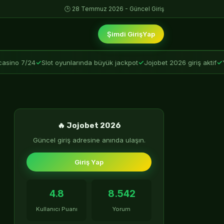
🕒 28 Temmuz 2026 - Güncel Giriş
Şimdi Giriş
Yap
 7/24
Slot oyunlarında büyük jackpot
Jojobet 2026 giriş aktif
Yüksek
🔥 Jojobet 2026
Güncel giriş adresine anında ulaşın.
Giriş Yap
4.8
8.542
Kullanıcı Puanı
Yorum