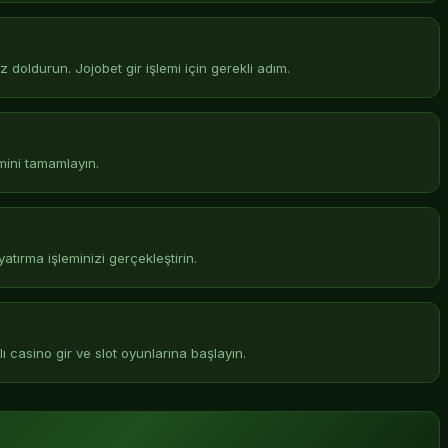
iz doldurun. Jojobet gir işlemi için gerekli adım.
emini tamamlayın.
atırma işleminizi gerçekleştirin.
casino gir ve slot oyunlarına başlayın.