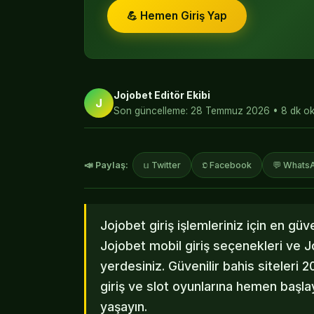
💪 Hemen Giriş Yap
Jojobet Editör Ekibi
J
Son güncelleme: 28 Temmuz 2026 • 8 dk o
📣 Paylaş:
𝕦 Twitter
𝕺 Facebook
💬 Whats
Jojobet giriş işlemleriniz için en güve
Jojobet mobil giriş seçenekleri ve J
yerdesiniz. Güvenilir bahis siteleri 
giriş ve slot oyunlarına hemen başlay
yaşayın.