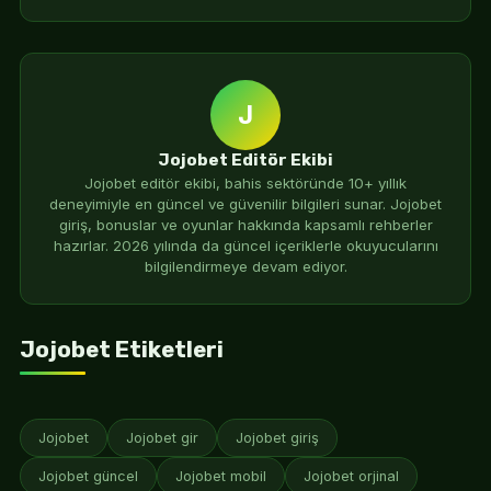
J
Jojobet Editör Ekibi
Jojobet editör ekibi, bahis sektöründe 10+ yıllık
deneyimiyle en güncel ve güvenilir bilgileri sunar. Jojobet
giriş, bonuslar ve oyunlar hakkında kapsamlı rehberler
hazırlar. 2026 yılında da güncel içeriklerle okuyucularını
bilgilendirmeye devam ediyor.
Jojobet Etiketleri
Jojobet
Jojobet gir
Jojobet giriş
Jojobet güncel
Jojobet mobil
Jojobet orjinal