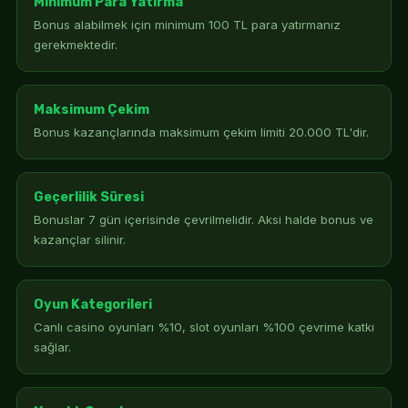
Minimum Para Yatırma
Bonus alabilmek için minimum 100 TL para yatırmanız
gerekmektedir.
Maksimum Çekim
Bonus kazançlarında maksimum çekim limiti 20.000 TL'dir.
Geçerlilik Süresi
Bonuslar 7 gün içerisinde çevrilmelidir. Aksi halde bonus ve
kazançlar silinir.
Oyun Kategorileri
Canlı casino oyunları %10, slot oyunları %100 çevrime katkı
sağlar.