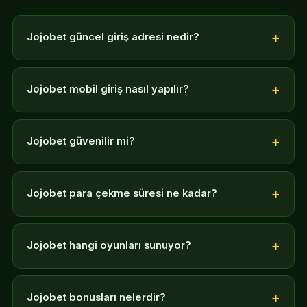
Jojobet güncel giriş adresi nedir?
Jojobet mobil giriş nasıl yapılır?
Jojobet güvenilir mi?
Jojobet para çekme süresi ne kadar?
Jojobet hangi oyunları sunuyor?
Jojobet bonusları nelerdir?