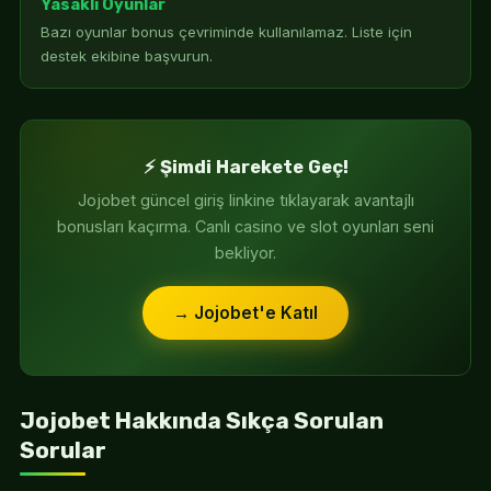
Yasaklı Oyunlar
Bazı oyunlar bonus çevriminde kullanılamaz. Liste için
destek ekibine başvurun.
⚡ Şimdi Harekete Geç!
Jojobet güncel giriş linkine tıklayarak avantajlı
bonusları kaçırma. Canlı casino ve slot oyunları seni
bekliyor.
→ Jojobet'e Katıl
Jojobet Hakkında Sıkça Sorulan
Sorular