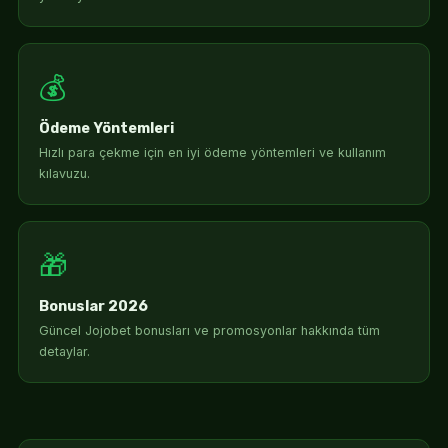
💰
Ödeme Yöntemleri
Hızlı para çekme için en iyi ödeme yöntemleri ve kullanım
kılavuzu.
🎁
Bonuslar 2026
Güncel Jojobet bonusları ve promosyonlar hakkında tüm
detaylar.