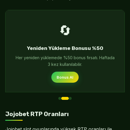
🔄
Yeniden Yükleme Bonusu %50
Her yeniden yüklemede %50 bonus fırsatı. Haftada
3 kez kullanılabilir.
Bonus Al
Jojobet RTP Oranları
Jojobet slot oyunlarında yüksek RTP oranları ile