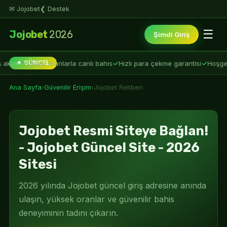
✉ Jojobet
❮ Destek
☰
Jojobet
2026
Şimdi Giriş
f
Yüksek oranlarla canlı bahis
Hızlı para çekme garantisi
Hoşgeldin
🔥 GÜNCEL
Ana Sayfa
›
Güvenilir Erişim
›
Jojobet Rehberi
Jojobet Resmi Siteye Bağlan!
- Jojobet Güncel Site - 2026
Sitesi
2026 yılında Jojobet güncel giriş adresine anında
ulaşın, yüksek oranlar ve güvenilir bahis
deneyiminin tadını çıkarın.