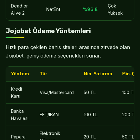
Dead or
Çok
NetEnt
%96.8
Alive 2
Yüksek
Jojobet Ödeme Yöntemleri
Hızlı para çekilen bahis siteleri arasında zirvede olan
Jojobet, geniş ödeme seçenekleri sunar.
Yöntem
Tür
Min. Yatırma
Min. Çe
Kredi
Visa/Mastercard
50 TL
100 TL
Kartı
Banka
EFT/IBAN
100 TL
200 TL
Havalesi
Elektronik
Papara
20 TL
50 TL