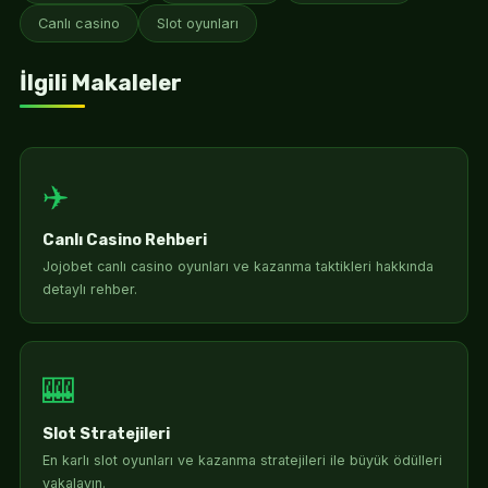
Canlı casino
Slot oyunları
İlgili Makaleler
✈️
Canlı Casino Rehberi
Jojobet canlı casino oyunları ve kazanma taktikleri hakkında
detaylı rehber.
🎰
Slot Stratejileri
En karlı slot oyunları ve kazanma stratejileri ile büyük ödülleri
yakalayın.