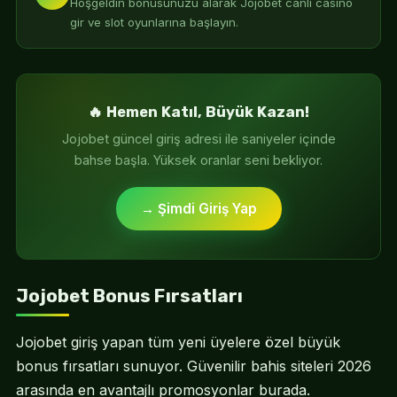
Hoşgeldin bonusunuzu alarak Jojobet canlı casino
gir ve slot oyunlarına başlayın.
🔥 Hemen Katıl, Büyük Kazan!
Jojobet güncel giriş adresi ile saniyeler içinde
bahse başla. Yüksek oranlar seni bekliyor.
→ Şimdi Giriş Yap
Jojobet Bonus Fırsatları
Jojobet giriş yapan tüm yeni üyelere özel büyük
bonus fırsatları sunuyor. Güvenilir bahis siteleri 2026
arasında en avantajlı promosyonlar burada.