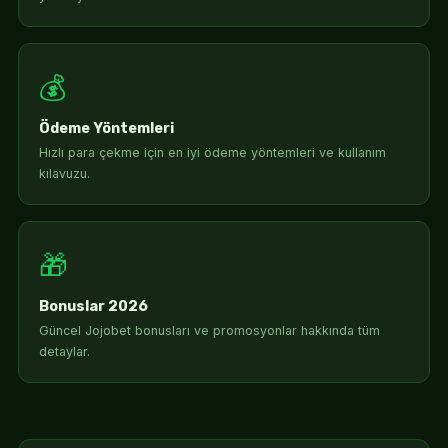
💰
Ödeme Yöntemleri
Hızlı para çekme için en iyi ödeme yöntemleri ve kullanım
kılavuzu.
🎁
Bonuslar 2026
Güncel Jojobet bonusları ve promosyonlar hakkında tüm
detaylar.