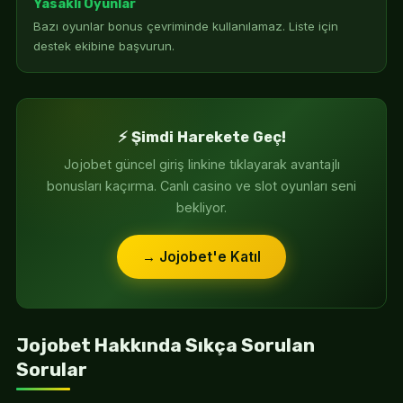
Yasaklı Oyunlar
Bazı oyunlar bonus çevriminde kullanılamaz. Liste için
destek ekibine başvurun.
⚡ Şimdi Harekete Geç!
Jojobet güncel giriş linkine tıklayarak avantajlı
bonusları kaçırma. Canlı casino ve slot oyunları seni
bekliyor.
→ Jojobet'e Katıl
Jojobet Hakkında Sıkça Sorulan
Sorular