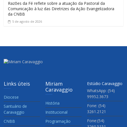
Razões da Fé reflete sobre a atuação da Pastoral da
Comunicação à luz das Diretrizes da Ação Evangelizadora
da CNBB
5 de agosto de 2026
Links úteis
Miriam
Estúdio Caravaggio
Caravaggio
WhatsApp: (54)
99952.3673
Diocese
História
Fone: (54)
Santuário de
3261.2121
Caravaggio
Institucional
Fone:(54)
CNBB
Programação
3260.5151