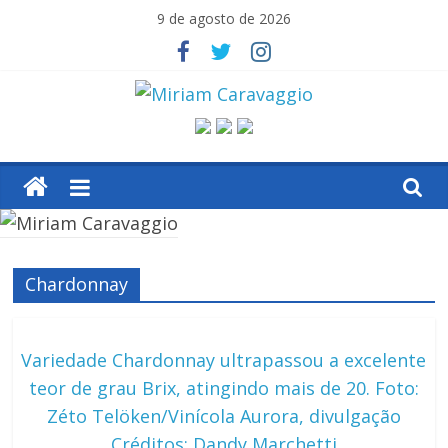
Skip
9 de agosto de 2026
to
content
Miriam
Caravaggio
Farroupilha
–
Chardonnay
RS
Variedade Chardonnay ultrapassou a excelente
teor de grau Brix, atingindo mais de 20. Foto:
Zéto Telöken/Vinícola Aurora, divulgação
Créditos: Dandy Marchetti