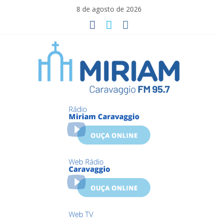
Skip
8 de agosto de 2026
to
content
Miriam
Caravaggio
Farroupilha
–
RS