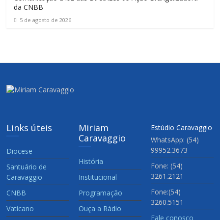
da CNBB
5 de agosto de 2026
Links úteis
Miriam
Estúdio Caravaggio
Caravaggio
WhatsApp: (54)
99952.3673
Diocese
História
Fone: (54)
Santuário de
3261.2121
Caravaggio
Institucional
Fone:(54)
CNBB
Programação
3260.5151
Vaticano
Ouça a Rádio
Fale conosco