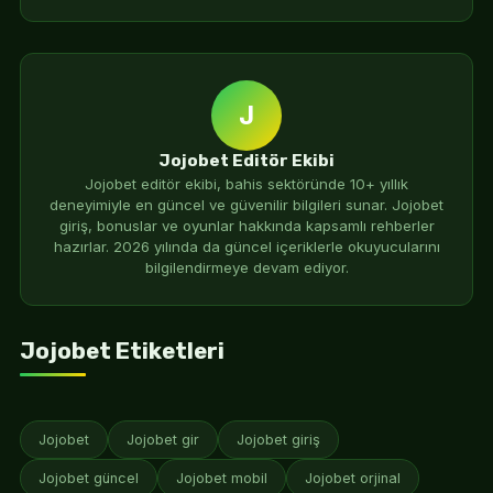
J
Jojobet Editör Ekibi
Jojobet editör ekibi, bahis sektöründe 10+ yıllık
deneyimiyle en güncel ve güvenilir bilgileri sunar. Jojobet
giriş, bonuslar ve oyunlar hakkında kapsamlı rehberler
hazırlar. 2026 yılında da güncel içeriklerle okuyucularını
bilgilendirmeye devam ediyor.
Jojobet Etiketleri
Jojobet
Jojobet gir
Jojobet giriş
Jojobet güncel
Jojobet mobil
Jojobet orjinal