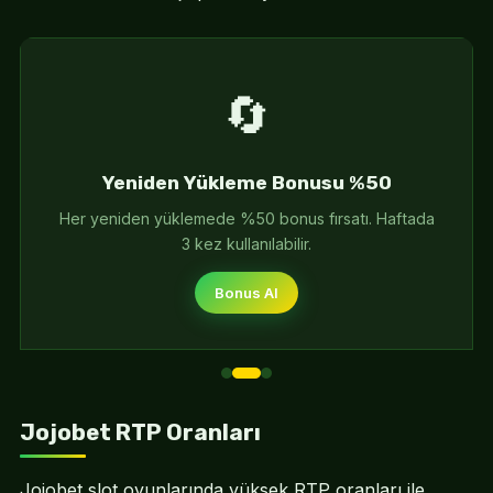
🔄
Yeniden Yükleme Bonusu %50
Her yeniden yüklemede %50 bonus fırsatı. Haftada
3 kez kullanılabilir.
Bonus Al
Jojobet RTP Oranları
Jojobet slot oyunlarında yüksek RTP oranları ile