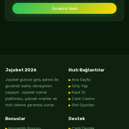
Ücretsiz İndir
Jojobet 2026
Hızlı Bağlantılar
Jojobet güncel giriş adresi ile
Ana Sayfa
güvenilir bahis deneyimini
Giriş Yap
yaşayın. Jojobet orjinal
Kayıt Ol
platformu, yüksek oranlar ve
Canlı Casino
hızlı ödeme garantisi sunar.
Slot Oyunları
Bonuslar
Destek
Hoşgeldin Bonusu
Canlı Destek