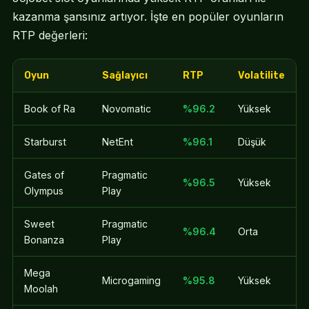
kazanma şansınız artıyor. İşte en popüler oyunların
RTP değerleri:
Oyun
Sağlayıcı
RTP
Volatilite
Book of Ra
Novomatic
%96.2
Yüksek
Starburst
NetEnt
%96.1
Düşük
Gates of
Pragmatic
%96.5
Yüksek
Olympus
Play
Sweet
Pragmatic
%96.4
Orta
Bonanza
Play
Mega
Microgaming
%95.8
Yüksek
Moolah