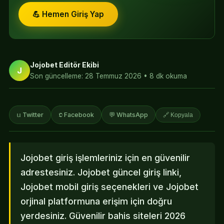
💪 Hemen Giriş Yap
Jojobet Editör Ekibi
J
Son güncelleme: 28 Temmuz 2026 • 8 dk okuma
𝕦 Twitter
𝕺 Facebook
💬 WhatsApp
🔗 Kopyala
Jojobet giriş işlemleriniz için en güvenilir
adrestesiniz. Jojobet güncel giriş linki,
Jojobet mobil giriş seçenekleri ve Jojobet
orjinal platformuna erişim için doğru
yerdesiniz. Güvenilir bahis siteleri 2026