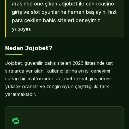
arasında öne çıkan Jojobet ile canlı casino
giriş ve slot oyunlarına hemen başlayın, hızlı
para çekilen bahis siteleri deneyimini
yaşayın.
Neden Jojobet?
Jojobet, güvenilir bahis siteleri 2026 listesinde üst
sıralarda yer alan, kullanıcılarına en iyi deneyimi
sunan bir platformdur. Jojobet orjinal giriş adresi,
yüksek oranlar ve zengin oyun çeşitliliği ile fark
yaratmaktadır.
🔁