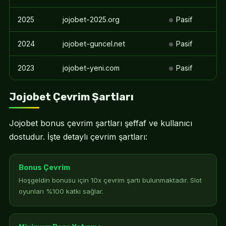
2025
jojobet-2025.org
Pasif
2024
jojobet-guncel.net
Pasif
2023
jojobet-yeni.com
Pasif
Jojobet Çevrim Şartları
Jojobet bonus çevrim şartları şeffaf ve kullanıcı
dostudur. İşte detaylı çevrim şartları:
Bonus Çevrim
Hoşgeldin bonusu için 10x çevrim şartı bulunmaktadır. Slot
oyunları %100 katkı sağlar.