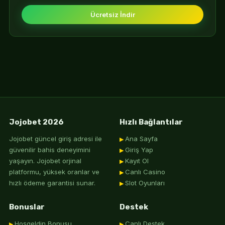
Ücretsiz İndir
Jojobet 2026
Hızlı Bağlantılar
Jojobet güncel giriş adresi ile
Ana Sayfa
güvenilir bahis deneyimini
Giriş Yap
yaşayın. Jojobet orjinal
Kayıt Ol
platformu, yüksek oranlar ve
Canlı Casino
hızlı ödeme garantisi sunar.
Slot Oyunları
Bonuslar
Destek
Hoşgeldin Bonusu
Canlı Destek