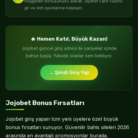
Hoşgeldin bonusunuzu alarak Jojobet canlı casino
gir ve slot oyunlarına başlayın.
🔥 Hemen Katıl, Büyük Kazan!
Jojobet güncel giriş adresi ile saniyeler içinde
bahse başla. Yüksek oranlar seni bekliyor.
→ Şimdi Giriş Yap
Jojobet Bonus Fırsatları
Jojobet giriş yapan tüm yeni üyelere özel büyük
bonus fırsatları sunuyor. Güvenilir bahis siteleri 2026
arasında en avantajlı promosyonlar burada.