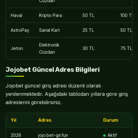
Cüzdan
Haval
Kripto Para
50 TL
100 TL
AstroPay
Sanal Kart
25 TL
50 TL
Elektronik
Jeton
30 TL
75 TL
Cüzdan
Jojobet Güncel Adres Bilgileri
Jojobet güncel giriş adresi düzenli olarak
yenilenmektedir. Aşağıdaki tablodan yıllara göre giriş
adreslerini görebilirsiniz.
Yıl
Adres
Durum
2026
jojo.bet-gir.fun
Aktif