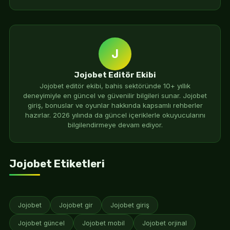
J
Jojobet Editör Ekibi
Jojobet editör ekibi, bahis sektöründe 10+ yıllık
deneyimiyle en güncel ve güvenilir bilgileri sunar. Jojobet
giriş, bonuslar ve oyunlar hakkında kapsamlı rehberler
hazırlar. 2026 yılında da güncel içeriklerle okuyucularını
bilgilendirmeye devam ediyor.
Jojobet Etiketleri
Jojobet
Jojobet gir
Jojobet giriş
Jojobet güncel
Jojobet mobil
Jojobet orjinal