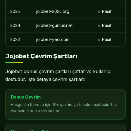
2025
jojobet-2025.org
Pasif
2024
jojobet-guncel.net
Pasif
2023
jojobet-yeni.com
Pasif
Jojobet Çevrim Şartları
Jojobet bonus çevrim şartları şeffaf ve kullanıcı
dostudur. İşte detaylı çevrim şartları:
Bonus Çevrim
Hoşgeldin bonusu için 10x çevrim şartı bulunmaktadır. Slot
oyunları %100 katkı sağlar.