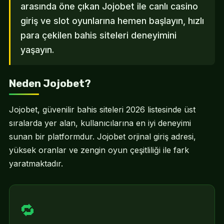
arasında öne çıkan Jojobet ile canlı casino
giriş ve slot oyunlarına hemen başlayın, hızlı
para çekilen bahis siteleri deneyimini
yaşayın.
Neden Jojobet?
Jojobet, güvenilir bahis siteleri 2026 listesinde üst
sıralarda yer alan, kullanıcılarına en iyi deneyimi
sunan bir platformdur. Jojobet orjinal giriş adresi,
yüksek oranlar ve zengin oyun çeşitliliği ile fark
yaratmaktadır.
🔁