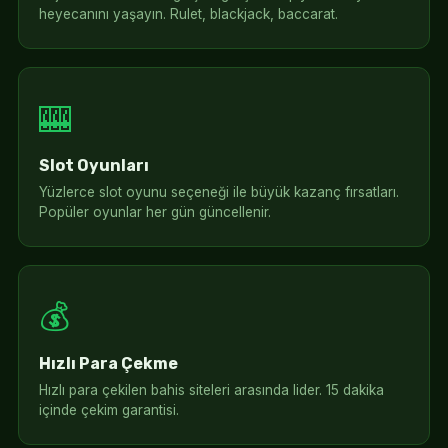
heyecanını yaşayın. Rulet, blackjack, baccarat.
🎰
Slot Oyunları
Yüzlerce slot oyunu seçeneği ile büyük kazanç fırsatları.
Popüler oyunlar her gün güncellenir.
💰
Hızlı Para Çekme
Hızlı para çekilen bahis siteleri arasında lider. 15 dakika
içinde çekim garantisi.