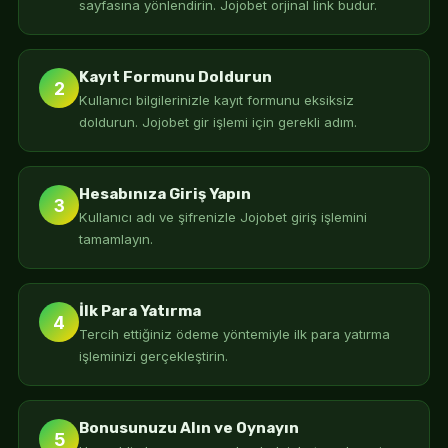
sayfasına yönlendirin. Jojobet orjinal link budur.
Kayıt Formunu Doldurun
2
Kullanıcı bilgilerinizle kayıt formunu eksiksiz
doldurun. Jojobet gir işlemi için gerekli adım.
Hesabınıza Giriş Yapın
3
Kullanıcı adı ve şifrenizle Jojobet giriş işlemini
tamamlayın.
İlk Para Yatırma
4
Tercih ettiğiniz ödeme yöntemiyle ilk para yatırma
işleminizi gerçekleştirin.
Bonusunuzu Alın ve Oynayın
5