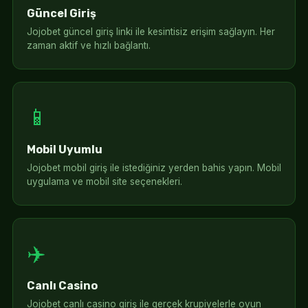
Güncel Giriş
Jojobet güncel giriş linki ile kesintisiz erişim sağlayın. Her
zaman aktif ve hızlı bağlantı.
📱
Mobil Uyumlu
Jojobet mobil giriş ile istediğiniz yerden bahis yapın. Mobil
uygulama ve mobil site seçenekleri.
✈️
Canlı Casino
Jojobet canlı casino giriş ile gerçek krupiyelerle oyun