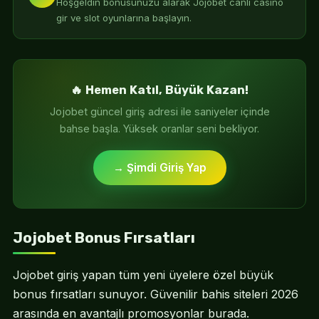
Hoşgeldin bonusunuzu alarak Jojobet canlı casino
gir ve slot oyunlarına başlayın.
🔥 Hemen Katıl, Büyük Kazan!
Jojobet güncel giriş adresi ile saniyeler içinde
bahse başla. Yüksek oranlar seni bekliyor.
→ Şimdi Giriş Yap
Jojobet Bonus Fırsatları
Jojobet giriş yapan tüm yeni üyelere özel büyük
bonus fırsatları sunuyor. Güvenilir bahis siteleri 2026
arasında en avantajlı promosyonlar burada.