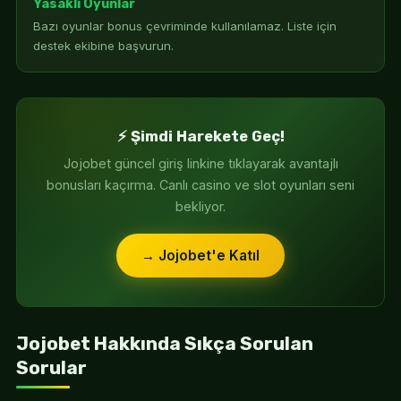
Yasaklı Oyunlar
Bazı oyunlar bonus çevriminde kullanılamaz. Liste için
destek ekibine başvurun.
⚡ Şimdi Harekete Geç!
Jojobet güncel giriş linkine tıklayarak avantajlı
bonusları kaçırma. Canlı casino ve slot oyunları seni
bekliyor.
→ Jojobet'e Katıl
Jojobet Hakkında Sıkça Sorulan
Sorular