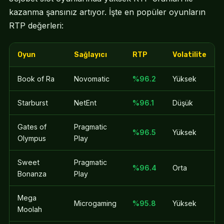
kazanma şansınız artıyor. İşte en popüler oyunların
RTP değerleri:
Oyun
Sağlayıcı
RTP
Volatilite
Book of Ra
Novomatic
%96.2
Yüksek
Starburst
NetEnt
%96.1
Düşük
Gates of
Pragmatic
%96.5
Yüksek
Olympus
Play
Sweet
Pragmatic
%96.4
Orta
Bonanza
Play
Mega
Microgaming
%95.8
Yüksek
Moolah