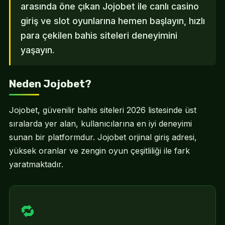
arasında öne çıkan Jojobet ile canlı casino
giriş ve slot oyunlarına hemen başlayın, hızlı
para çekilen bahis siteleri deneyimini
yaşayın.
Neden Jojobet?
Jojobet, güvenilir bahis siteleri 2026 listesinde üst
sıralarda yer alan, kullanıcılarına en iyi deneyimi
sunan bir platformdur. Jojobet orjinal giriş adresi,
yüksek oranlar ve zengin oyun çeşitliliği ile fark
yaratmaktadır.
🔁