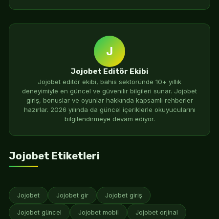
J
Jojobet Editör Ekibi
Jojobet editör ekibi, bahis sektöründe 10+ yıllık
deneyimiyle en güncel ve güvenilir bilgileri sunar. Jojobet
giriş, bonuslar ve oyunlar hakkında kapsamlı rehberler
hazırlar. 2026 yılında da güncel içeriklerle okuyucularını
bilgilendirmeye devam ediyor.
Jojobet Etiketleri
Jojobet
Jojobet gir
Jojobet giriş
Jojobet güncel
Jojobet mobil
Jojobet orjinal