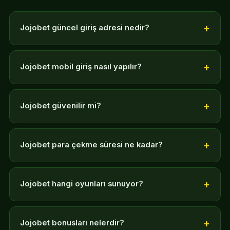
Jojobet güncel giriş adresi nedir?
Jojobet mobil giriş nasıl yapılır?
Jojobet güvenilir mi?
Jojobet para çekme süresi ne kadar?
Jojobet hangi oyunları sunuyor?
Jojobet bonusları nelerdir?