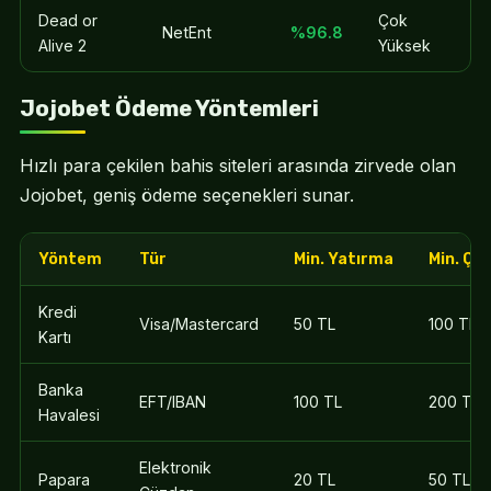
Dead or
Çok
NetEnt
%96.8
Alive 2
Yüksek
Jojobet Ödeme Yöntemleri
Hızlı para çekilen bahis siteleri arasında zirvede olan
Jojobet, geniş ödeme seçenekleri sunar.
Yöntem
Tür
Min. Yatırma
Min. Çe
Kredi
Visa/Mastercard
50 TL
100 TL
Kartı
Banka
EFT/IBAN
100 TL
200 TL
Havalesi
Elektronik
Papara
20 TL
50 TL