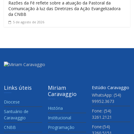
Razões da Fé reflete sobre a atuação da Pastoral da
Comunicação à luz das Diretrizes da Ação Evangelizadora
da CNBB
5 de agosto de 2026
Links úteis
Miriam
Estúdio Caravaggio
Caravaggio
WhatsApp: (54)
99952.3673
Diocese
História
Fone: (54)
Santuário de
3261.2121
Caravaggio
Institucional
Fone:(54)
CNBB
Programação
3260.5151