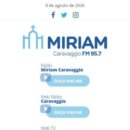
Skip
9 de agosto de 2026
to
content
Miriam
Caravaggio
Farroupilha
–
RS