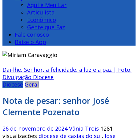
Aqui é Meu Lar
Articulista
Econômico
Gente que Faz
Fale conosco
Baixe o App
Dai-lhe, Senhor, a felicidade, a luz e a paz | Foto:
Divulgação Diocese
Diocese
Geral
Nota de pesar: senhor José
Clemente Pozenato
26 de novembro de 2024
Vânia Trois
1281
visualizações
diocese de caxias do sul
,
José