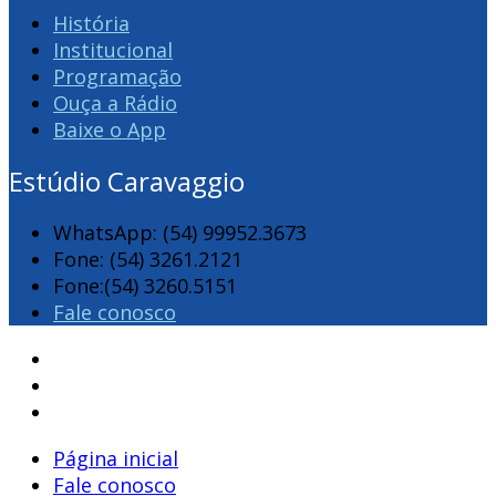
História
Institucional
Programação
Ouça a Rádio
Baixe o App
Estúdio Caravaggio
WhatsApp: (54) 99952.3673
Fone: (54) 3261.2121
Fone:(54) 3260.5151
Fale conosco
Página inicial
Fale conosco