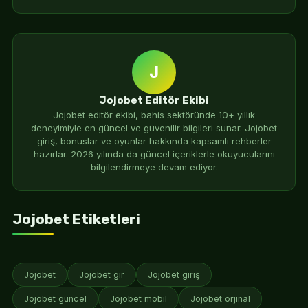
J
Jojobet Editör Ekibi
Jojobet editör ekibi, bahis sektöründe 10+ yıllık
deneyimiyle en güncel ve güvenilir bilgileri sunar. Jojobet
giriş, bonuslar ve oyunlar hakkında kapsamlı rehberler
hazırlar. 2026 yılında da güncel içeriklerle okuyucularını
bilgilendirmeye devam ediyor.
Jojobet Etiketleri
Jojobet
Jojobet gir
Jojobet giriş
Jojobet güncel
Jojobet mobil
Jojobet orjinal