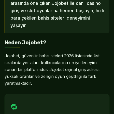
arasında öne çıkan Jojobet ile canlı casino
giriş ve slot oyunlarına hemen başlayın, hızlı
para çekilen bahis siteleri deneyimini
yaşayın.
Neden Jojobet?
Jojobet, güvenilir bahis siteleri 2026 listesinde üst
sıralarda yer alan, kullanıcılarına en iyi deneyimi
sunan bir platformdur. Jojobet orjinal giriş adresi,
yüksek oranlar ve zengin oyun çeşitliliği ile fark
yaratmaktadır.
🔁