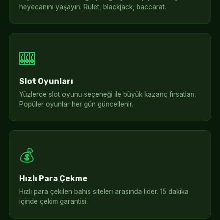
heyecanını yaşayın. Rulet, blackjack, baccarat.
🎰
Slot Oyunları
Yüzlerce slot oyunu seçeneği ile büyük kazanç fırsatları.
Popüler oyunlar her gün güncellenir.
💰
Hızlı Para Çekme
Hızlı para çekilen bahis siteleri arasında lider. 15 dakika
içinde çekim garantisi.