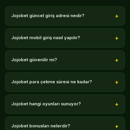
Jojobet güncel giriş adresi nedir?
Jojobet mobil giriş nasıl yapılır?
Jojobet güvenilir mi?
Jojobet para çekme süresi ne kadar?
Jojobet hangi oyunları sunuyor?
Jojobet bonusları nelerdir?