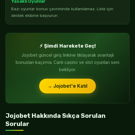
Yasaklı Oyunlar
Bazı oyunlar bonus çevriminde kullanılamaz. Liste için
destek ekibine başvurun.
⚡ Şimdi Harekete Geç!
Jojobet güncel giriş linkine tıklayarak avantajlı
bonusları kaçırma. Canlı casino ve slot oyunları seni
bekliyor.
→ Jojobet'e Katıl
Jojobet Hakkında Sıkça Sorulan
Sorular