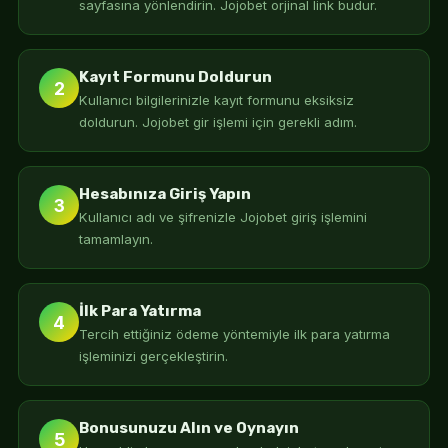
sayfasına yönlendirin. Jojobet orjinal link budur.
Kayıt Formunu Doldurun
2
Kullanıcı bilgilerinizle kayıt formunu eksiksiz
doldurun. Jojobet gir işlemi için gerekli adım.
Hesabınıza Giriş Yapın
3
Kullanıcı adı ve şifrenizle Jojobet giriş işlemini
tamamlayın.
İlk Para Yatırma
4
Tercih ettiğiniz ödeme yöntemiyle ilk para yatırma
işleminizi gerçekleştirin.
Bonusunuzu Alın ve Oynayın
5