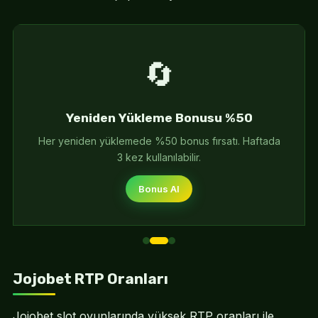
🔄
Yeniden Yükleme Bonusu %50
Her yeniden yüklemede %50 bonus fırsatı. Haftada
3 kez kullanılabilir.
Bonus Al
Jojobet RTP Oranları
Jojobet slot oyunlarında yüksek RTP oranları ile