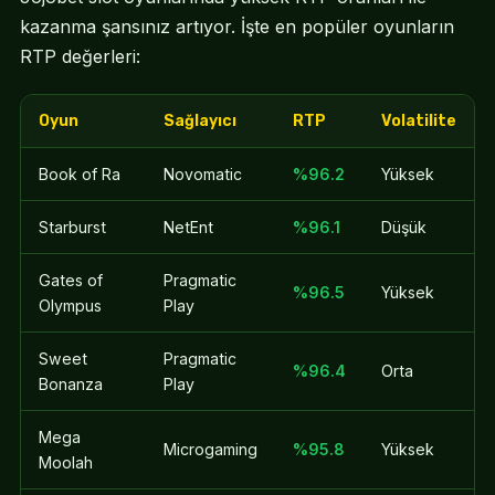
kazanma şansınız artıyor. İşte en popüler oyunların
RTP değerleri:
Oyun
Sağlayıcı
RTP
Volatilite
Book of Ra
Novomatic
%96.2
Yüksek
Starburst
NetEnt
%96.1
Düşük
Gates of
Pragmatic
%96.5
Yüksek
Olympus
Play
Sweet
Pragmatic
%96.4
Orta
Bonanza
Play
Mega
Microgaming
%95.8
Yüksek
Moolah