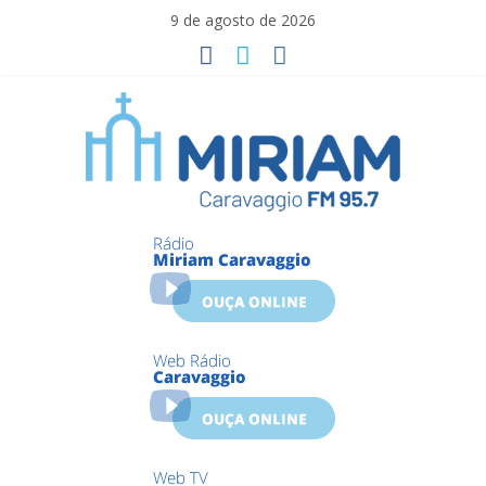
Skip
9 de agosto de 2026
to
content
Miriam
Caravaggio
Farroupilha
–
RS