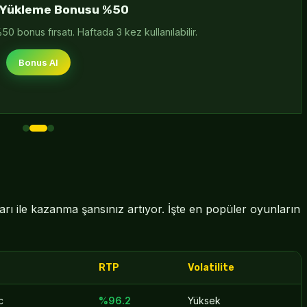
 Yükleme Bonusu %50
bonus fırsatı. Haftada 3 kez kullanılabilir.
Bonus Al
rı ile kazanma şansınız artıyor. İşte en popüler oyunların
RTP
Volatilite
c
%96.2
Yüksek