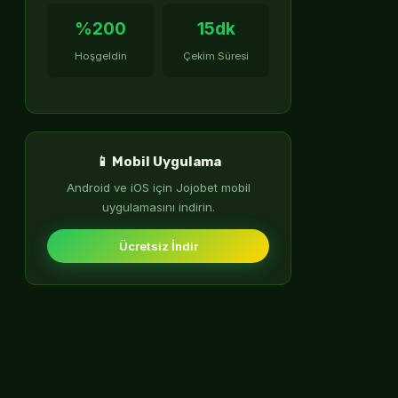
%200
15dk
Hoşgeldin
Çekim Süresi
📱 Mobil Uygulama
Android ve iOS için Jojobet mobil
uygulamasını indirin.
Ücretsiz İndir