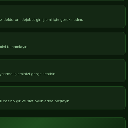
iz doldurun. Jojobet gir işlemi için gerekli adım.
emini tamamlayın.
atırma işleminizi gerçekleştirin.
casino gir ve slot oyunlarına başlayın.