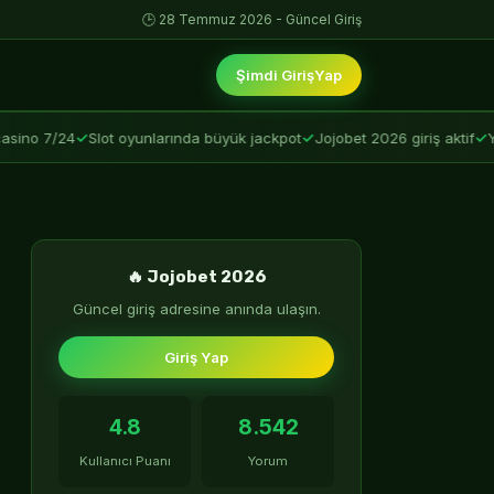
🕒 28 Temmuz 2026 - Güncel Giriş
Şimdi Giriş
Yap
 7/24
Slot oyunlarında büyük jackpot
Jojobet 2026 giriş aktif
Yüksek 
🔥 Jojobet 2026
Güncel giriş adresine anında ulaşın.
Giriş Yap
4.8
8.542
Kullanıcı Puanı
Yorum