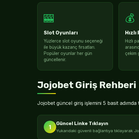
🎰
💰
Slot Oyunları
Hızlı
Yüzlerce slot oyunu seçeneği
Hızlı p
ile büyük kazanç fırsatları.
arasınd
Popüler oyunlar her gün
çekim g
güncellenir.
Jojobet Giriş Rehberi
Jojobet güncel giriş işlemini 5 basit adımda 
Güncel Linke Tıklayın
1
Yukarıdaki güvenli bağlantıya tıklayarak Jo