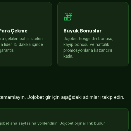
🎁
 Para Çekme
Büyük Bonuslar
ara çekilen bahis siteleri
Jojobet hoşgeldin bonusu,
a lider. 15 dakika içinde
kayıp bonusu ve haftalık
arantisi.
promosyonlarla kazancını
katla.
tamamlayın. Jojobet gir için aşağıdaki adımları takip edin.
jobet ana sayfasına yönlendirin. Jojobet orjinal link budur.