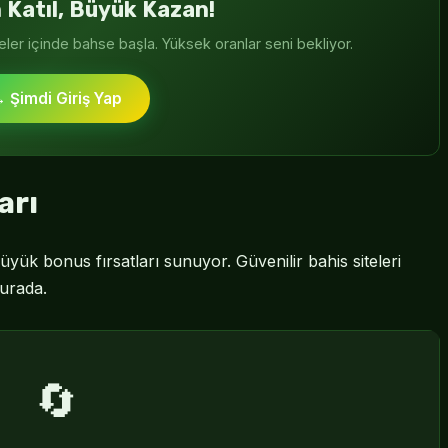
Katıl, Büyük Kazan!
yeler içinde bahse başla. Yüksek oranlar seni bekliyor.
 Şimdi Giriş Yap
arı
yük bonus fırsatları sunuyor. Güvenilir bahis siteleri
urada.
🔄