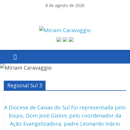
Skip
8 de agosto de 2026
to
content
Miriam
Caravaggio
Farroupilha
–
Regional Sul 3
RS
A Diocese de Caxias do Sul foi representada pelo
bispo, Dom José Gislon; pelo coordenador da
Ação Evangelizadora, padre Leonardo Inácio