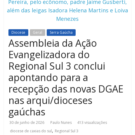
Pereira, pelo ecônomo, padre Jaime Gusberti,
além das leigas Isadora Helena Martins e Loiva
Menezes
Diocese
Geral
Serra Gaúcha
Assembleia da Ação
Evangelizadora do
Regional Sul 3 conclui
apontando para a
recepção das novas DGAE
nas arqui/dioceses
gaúchas
30 de junho de 2026
Paulo Nunes
413 visualizações
,
diocese de caxias do sul
Regional Sul 3