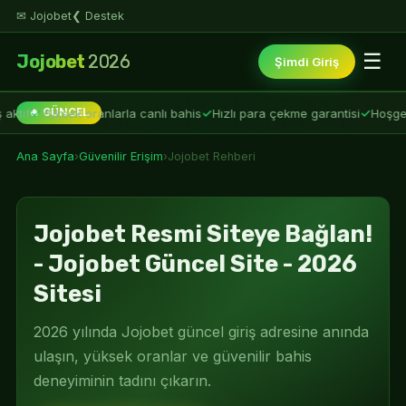
✉ Jojobet
❮ Destek
☰
Jojobet
2026
Şimdi Giriş
f
Yüksek oranlarla canlı bahis
Hızlı para çekme garantisi
Hoşgeldin
🔥 GÜNCEL
Ana Sayfa
›
Güvenilir Erişim
›
Jojobet Rehberi
Jojobet Resmi Siteye Bağlan!
- Jojobet Güncel Site - 2026
Sitesi
2026 yılında Jojobet güncel giriş adresine anında
ulaşın, yüksek oranlar ve güvenilir bahis
deneyiminin tadını çıkarın.