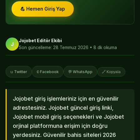
💪 Hemen Giriş Yap
Jojobet Editör Ekibi
J
Son güncelleme: 28 Temmuz 2026 • 8 dk okuma
𝕦 Twitter
𝕺 Facebook
💬 WhatsApp
🔗 Kopyala
Jojobet giriş işlemleriniz için en güvenilir
adrestesiniz. Jojobet güncel giriş linki,
Jojobet mobil giriş seçenekleri ve Jojobet
orjinal platformuna erişim için doğru
yerdesiniz. Güvenilir bahis siteleri 2026