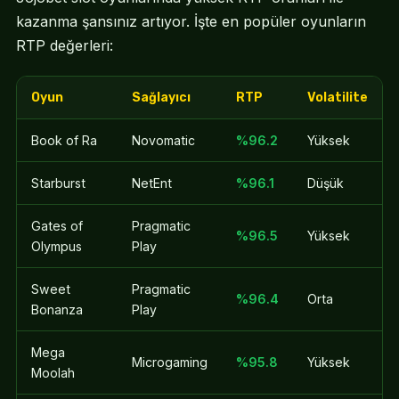
kazanma şansınız artıyor. İşte en popüler oyunların
RTP değerleri:
Oyun
Sağlayıcı
RTP
Volatilite
Book of Ra
Novomatic
%96.2
Yüksek
Starburst
NetEnt
%96.1
Düşük
Gates of
Pragmatic
%96.5
Yüksek
Olympus
Play
Sweet
Pragmatic
%96.4
Orta
Bonanza
Play
Mega
Microgaming
%95.8
Yüksek
Moolah