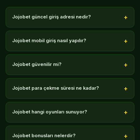
Jojobet güncel giriş adresi nedir?
Jojobet mobil giriş nasıl yapılır?
Jojobet güvenilir mi?
Jojobet para çekme süresi ne kadar?
Jojobet hangi oyunları sunuyor?
Jojobet bonusları nelerdir?