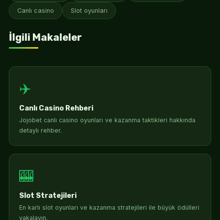
Canlı casino
Slot oyunları
İlgili Makaleler
✈️
Canlı Casino Rehberi
Jojobet canlı casino oyunları ve kazanma taktikleri hakkında
detaylı rehber.
🎰
Slot Stratejileri
En karlı slot oyunları ve kazanma stratejileri ile büyük ödülleri
yakalayın.