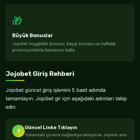
🎁
Büyük Bonuslar
Jojobet hoşgeldin bonusu, kayıp bonusu ve haftalık
promosyonlarla kazancını katla.
Jojobet Giriş Rehberi
Jojobet güncel giriş işlemini 5 basit adımda
tamamlayın. Jojobet gir için aşağıdaki adımları takip
edin.
Güncel Linke Tıklayın
1
Yukarıdaki güvenli bağlantıya tıklayarak Jojobet ana