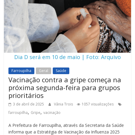
Dia D será em 10 de maio | Foto: Arquivo
Farroupilha
Geral
Saúde
Vacinação contra a gripe começa na
próxima segunda-feira para grupos
prioritários
3 de abril de 2025
Vânia Trois
1057 visualizações
,
,
farroupilha
Gripe
vacinação
A Prefeitura de Farroupilha, através da Secretaria da Saúde
informa que a Estratégia de Vacinação da Influenza 2025