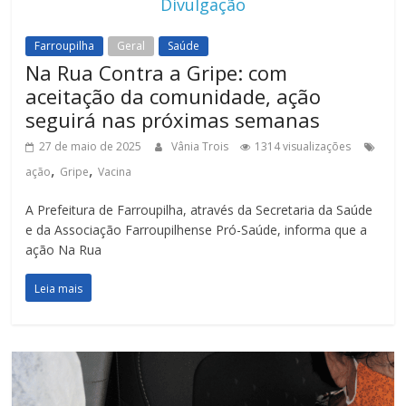
Divulgação
Farroupilha
Geral
Saúde
Na Rua Contra a Gripe: com
aceitação da comunidade, ação
seguirá nas próximas semanas
27 de maio de 2025
Vânia Trois
1314 visualizações
,
,
ação
Gripe
Vacina
A Prefeitura de Farroupilha, através da Secretaria da Saúde
e da Associação Farroupilhense Pró-Saúde, informa que a
ação Na Rua
Leia mais