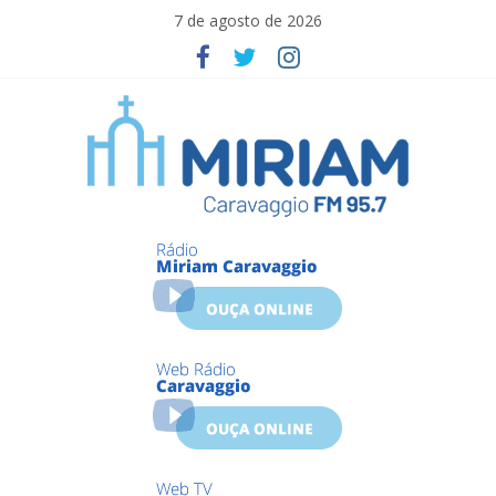
Skip
7 de agosto de 2026
to
content
Miriam
Caravaggio
Farroupilha
–
RS