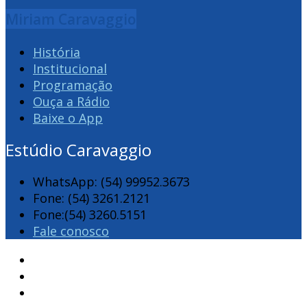
Miriam Caravaggio
História
Institucional
Programação
Ouça a Rádio
Baixe o App
Estúdio Caravaggio
WhatsApp: (54) 99952.3673
Fone: (54) 3261.2121
Fone:(54) 3260.5151
Fale conosco