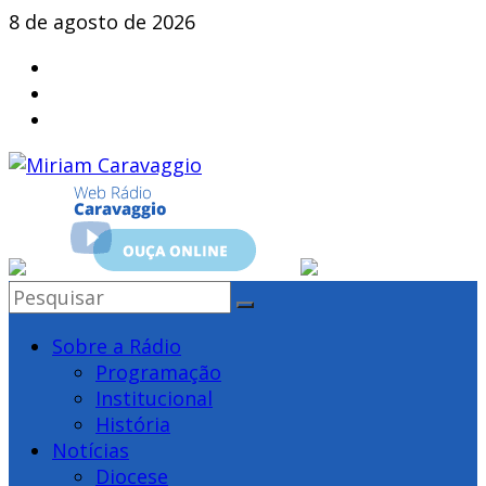
Skip
8 de agosto de 2026
to
content
Miriam
Caravaggio
Farroupilha
–
Sobre a Rádio
RS
Programação
Institucional
História
Notícias
Diocese