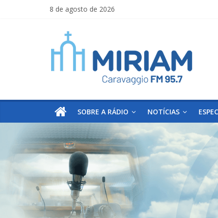
Skip
8 de agosto de 2026
to
Miriam
content
Caravaggio
Farroupilha
–
RS
SOBRE A RÁDIO
NOTÍCIAS
ESPEC