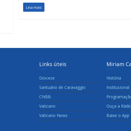
Leia mais
Links úteis
Miriam C
Diocese
História
Santuário de Caravaggio
Institucional
CNBB
Programaçã
Vaticano
Ouça a Rádi
Vaticano News
Baixe o App