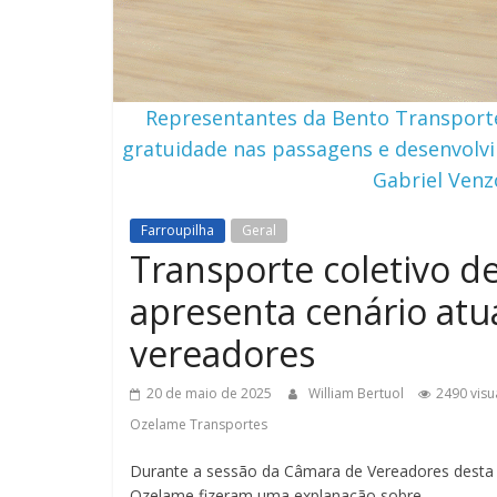
Representantes da Bento Transport
gratuidade nas passagens e desenvolvi
Gabriel Ven
Farroupilha
Geral
Transporte coletivo d
apresenta cenário atu
vereadores
20 de maio de 2025
William Bertuol
2490 visu
Ozelame Transportes
Durante a sessão da Câmara de Vereadores desta 
Ozelame fizeram uma explanação sobre