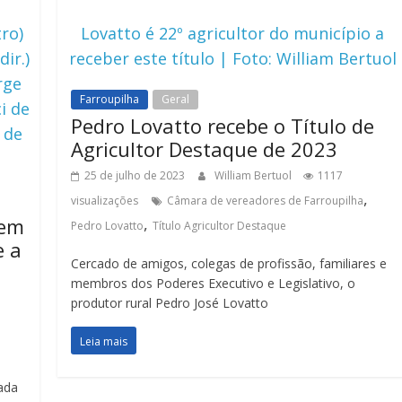
ro)
Lovatto é 22º agricultor do município a
ir.)
receber este título | Foto: William Bertuol
rge
Farroupilha
Geral
i de
Pedro Lovatto recebe o Título de
 de
Agricultor Destaque de 2023
25 de julho de 2023
William Bertuol
1117
,
visualizações
Câmara de vereadores de Farroupilha
 em
,
Pedro Lovatto
Título Agricultor Destaque
e a
Cercado de amigos, colegas de profissão, familiares e
membros dos Poderes Executivo e Legislativo, o
produtor rural Pedro José Lovatto
Leia mais
ada