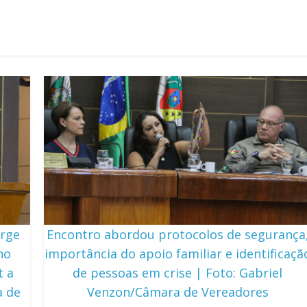
orge
Encontro abordou protocolos de segurança
no
importância do apoio familiar e identificaçã
t a
de pessoas em crise | Foto: Gabriel
a de
Venzon/Câmara de Vereadores