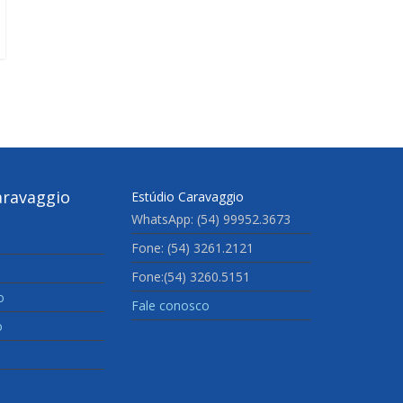
aravaggio
Estúdio Caravaggio
WhatsApp: (54) 99952.3673
Fone: (54) 3261.2121
Fone:(54) 3260.5151
o
Fale conosco
o