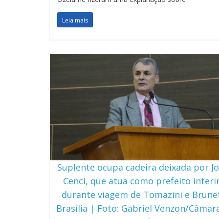
Leia mais
Suplente ocupa cadeira deixada por J
Cenci, que atua como prefeito interi
durante viagem de Tomazini e Brune
Brasília | Foto: Gabriel Venzon/Câmar